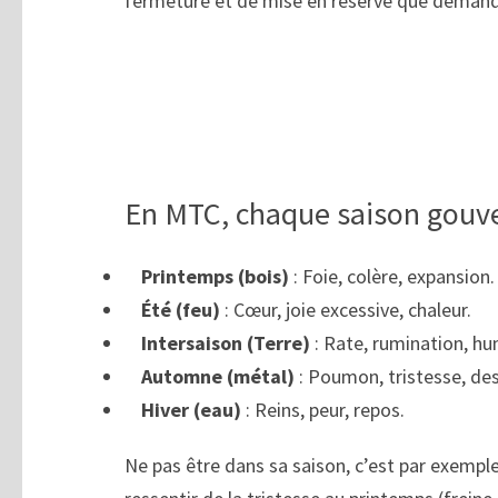
fermeture et de mise en réserve que demande
En MTC, chaque saison gouv
Printemps (bois)
: Foie, colère, expansion.
Été (feu)
: Cœur, joie excessive, chaleur.
Intersaison (Terre)
: Rate, rumination, hu
Automne (métal)
: Poumon, tristesse, d
Hiver (eau)
: Reins, peur, repos.
Ne pas être dans sa saison, c’est par exemple 