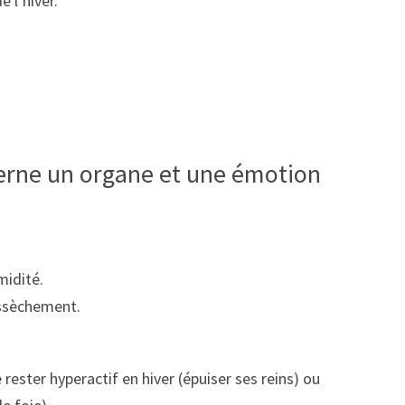
 l’hiver.
erne un organe et une émotion
midité.
essèchement.
rester hyperactif en hiver (épuiser ses reins) ou