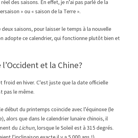
réel des saisons. En effet, je n’ai pas parlé de la
rsaison » ou « saison de la Terre ».
e deux saisons, pour laisser le temps à la nouvelle
 on adopte ce calendrier, qui fonctionne plutôt bien et
 l’Occident et la Chine?
 froid en hiver. C’est juste que la date officielle
est pas le même.
 le début du printemps coïncide avec l’équinoxe (le
, alors que dans le calendrier lunaire chinois, il
oment du
Lichun
, lorsque le Soleil est à 315 degrés.
t l’inclinaison exacte il y a 5 000 ans !)