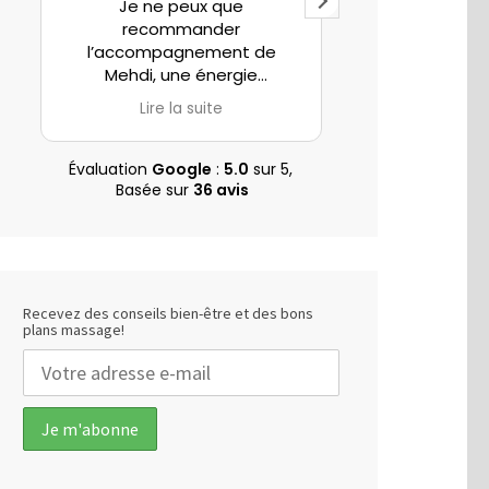
Je ne peux que
Excellent ac
recommander
Consulté 
l’accompagnement de
migraines, j’a
Mehdi, une énergie
constaté 
incroyable et des
amélioration. P
Lire la suite
Lire la
compétences uniques.
à l’écoute. J
vivem
Mehdi m’accompagne
Évaluation
Google
:
5.0
sur 5,
depuis 3 séances sur une
Basée sur
36 avis
douleur de sciatique
provoquée par une hernie
discale.
Dès le premier rendez-vous
le soulagement fut
Recevez des conseils bien-être et des bons
immédiat, j’ai retrouvé ma
plans massage!
mobilité et un confort de vie
sans douleur.
Un grand merci à toi
.